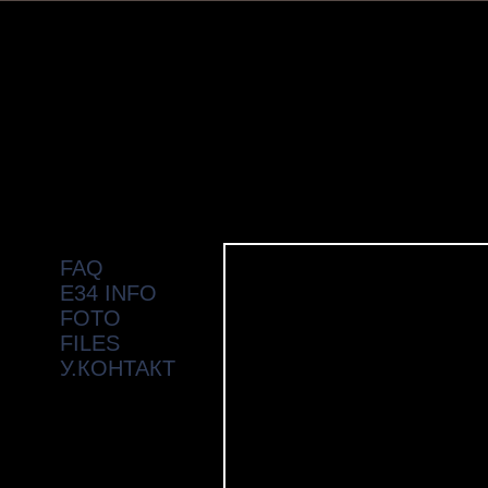
FAQ
E34 INFO
FOTO
FILES
У.КОНТАКТ