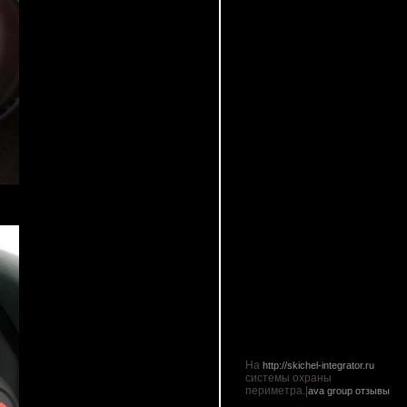
На
http://skichel-integrator.ru
системы охраны
периметра.|
ava group отзывы