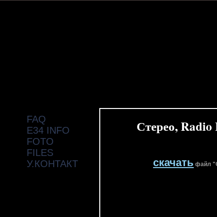
FAQ
Стерео, Radio 
E34 INFO
FOTO
FILES
скачать
У.КОНТАКТ
файл "С